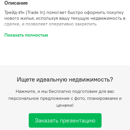
Описание
Трейд‑Ин (Trade In) помогает быстро оформить покупку
нового жилья, используя вашу текущую недвижимость в
сделке, и позволяет оперативно закрепить
привлекательное предложение без риска его утраты.
Показать полностью
Программа особенно выгодна при покупке квартиры в
ипотеку: вы снижаете общий размер расходов,
уменьшая аванс или ежемесячный платеж, и получаете
ощутимую финансовую экономию по сравнению с
классической схемой продажи/покупки в два этапа.
Ищете идеальную недвижимость?
Нажмите, и мы бесплатно подготовим для вас
персональное предложение с фото, планировками и
ценами!
Заказать презентацию