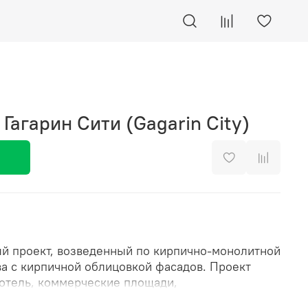
Гагарин Сити (Gagarin City)
й проект, возведенный по кирпично-монолитной
ва с кирпичной облицовкой фасадов. Проект
-отель, коммерческие площади,
р, ритейл и сервис, пространство для встреч и