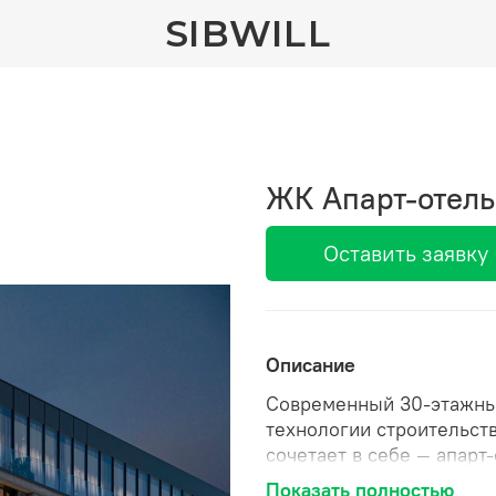
SIBWILL
ЖК Апарт-отель 
Оставить заявку
Описание
Современный 30-этажны
технологии строительст
сочетает в себе — апарт
гастрономический класте
Показать полностью