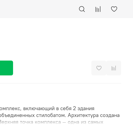
мплекс, включающий в себя 2 здания
объединенных стилобатом. Архитектура создана
Верхняя точка комплекса — одна из самых
адок Новосибирска. Для жителей