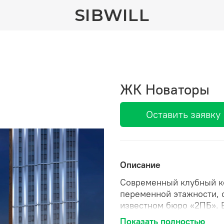
SIBWILL
ЖК Новаторы
Оставить заявку
Описание
Современный клубный ко
переменной этажности, 
известном бюро «2ПБ». 
высоких обзорных площ
Показать полностью