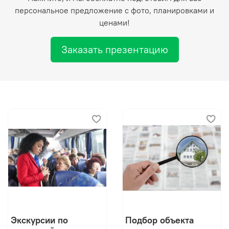
без машин», по всему периметру ведется
персональное предложение с фото, планировками и
видеонаблюдение. Для владельцев автомобилей
ценами!
продуманы подземные паркинги и гостевая стоянка.
Жилой комплекс находится в развитом Ленинском
Заказать презентацию
районе. Дома находятся на первой береговой линии. В
пешей доступности находятся детские сады, школа,
магазины, поликлиника. До самого большого аквапарка
можно добраться за 5 минут транспортом. До центра
города — 7 минут транспортом.
Экскурсии по
Подбор объекта